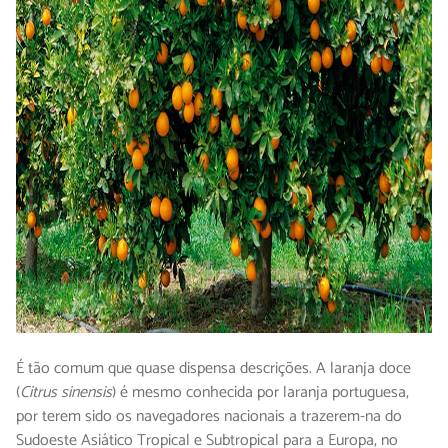
É tão comum que quase dispensa descrições. A laranja doce
(
Citrus sinensis
) é mesmo conhecida por laranja portuguesa,
por terem sido os navegadores nacionais a trazerem-na do
Sudoeste Asiático Tropical e Subtropical para a Europa, no