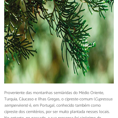
Proveniente das montanhas semiáridas do Médio Oriente,
Turquia, Cáucaso e Ilhas Gregas, o cipreste-comum (
Cupressus
sempervirens
) é, em Portugal, conhecido também como
cipreste dos cemitérios, por ser muito plantada nesses locais.