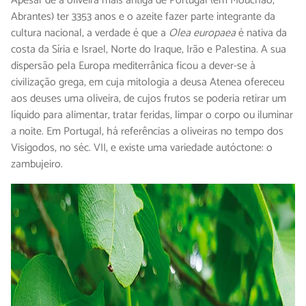
Apesar de a oliveira mais antiga de Portugal (em Mouchão,
Abrantes) ter 3353 anos e o azeite fazer parte integrante da
cultura nacional, a verdade é que a
Olea europaea
é nativa da
costa da Síria e Israel, Norte do Iraque, Irão e Palestina. A sua
dispersão pela Europa mediterrânica ficou a dever-se à
civilização grega, em cuja mitologia a deusa Atenea ofereceu
aos deuses uma oliveira, de cujos frutos se poderia retirar um
líquido para alimentar, tratar feridas, limpar o corpo ou iluminar
a noite. Em Portugal, há referências a oliveiras no tempo dos
Visigodos, no séc. VII, e existe uma variedade autóctone: o
zambujeiro.