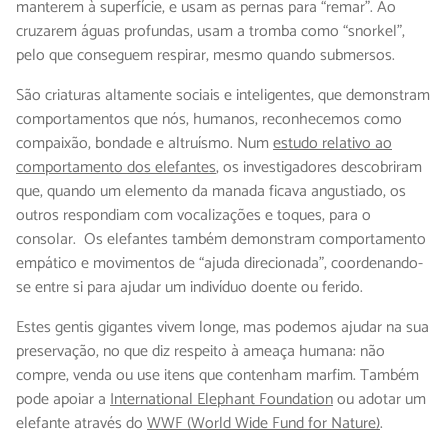
manterem à superfície, e usam as pernas para “remar”. Ao
cruzarem águas profundas, usam a tromba como “snorkel”,
pelo que conseguem respirar, mesmo quando submersos.
São criaturas altamente sociais e inteligentes, que demonstram
comportamentos que nós, humanos, reconhecemos como
compaixão, bondade e altruísmo. Num
estudo relativo ao
comportamento dos elefantes
, os investigadores descobriram
que, quando um elemento da manada ficava angustiado, os
outros respondiam com vocalizações e toques, para o
consolar. Os elefantes também demonstram comportamento
empático e movimentos de “ajuda direcionada”, coordenando-
se entre si para ajudar um indivíduo doente ou ferido.
Estes gentis gigantes vivem longe, mas podemos ajudar na sua
preservação, no que diz respeito à ameaça humana: não
compre, venda ou use itens que contenham marfim. Também
pode apoiar a
International Elephant Foundation
ou adotar um
elefante através do
WWF (World Wide Fund for Nature)
.