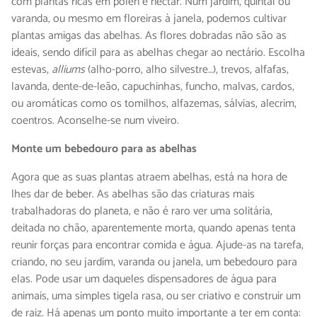
com plantas ricas em pólen e néctar. Num jardim, quintal ou
varanda, ou mesmo em floreiras à janela, podemos cultivar
plantas amigas das abelhas. As flores dobradas não são as
ideais, sendo difícil para as abelhas chegar ao nectário. Escolha
estevas,
alliums
(alho-porro, alho silvestre…), trevos, alfafas,
lavanda, dente-de-leão, capuchinhas, funcho, malvas, cardos,
ou aromáticas como os tomilhos, alfazemas, sálvias, alecrim,
coentros. Aconselhe-se num viveiro.
Monte um bebedouro para as abelhas
Agora que as suas plantas atraem abelhas, está na hora de
lhes dar de beber. As abelhas são das criaturas mais
trabalhadoras do planeta, e não é raro ver uma solitária,
deitada no chão, aparentemente morta, quando apenas tenta
reunir forças para encontrar comida e água. Ajude-as na tarefa,
criando, no seu jardim, varanda ou janela, um bebedouro para
elas. Pode usar um daqueles dispensadores de água para
animais, uma simples tigela rasa, ou ser criativo e construir um
de raiz. Há apenas um ponto muito importante a ter em conta: