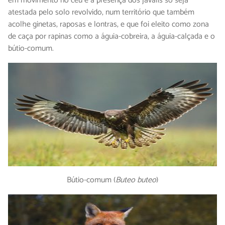
em movimento no céu e a presença dos javalis só seja
atestada pelo solo revolvido, num território que também
acolhe ginetas, raposas e lontras, e que foi eleito como zona
de caça por rapinas como a águia-cobreira, a águia-calçada e o
bútio-comum.
Bútio-comum (
Buteo buteo
)