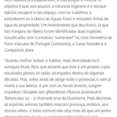
Nos habitats já estabelecidos, a intervenção é mínima. O
objetivo é que, aos poucos, a natureza regenere e o bosque
ripícola recupere o seu espaço, com os trabalhos a
estenderem-se à ribeira de Águas Alves e restantes linhas de
água da propriedade. Um investimento que deu frutos, já que
nas margens da ribeira foram identificadas duas espécies
classificadas com o estatuto “vulnerável” na Lista Vermelha da
Flora Vascular de Portugal Continental, a
Carex helodes
e a
Campanula alata
.
“Quanto melhor estiver o habitat, mais diversidade terá”,
assegura Nuno Rico, que assume que este é um projeto cujos
resultados plenos só serão alcançados dentro de algumas
décadas. Mas, antes ainda de atingir todo o potencial, o vale já
revela a sua beleza. A par com as novas árvores, surgem
orquídeas (
Serapias sp.
), gilbardeiras (
Ruscus aculeatus
) e
Ranunculus sp.
– a chamada erva da Quaresma. Mais discretas,
as espécies animais também marcam presença, embora, aos
nossos olhos, o bútio-comum não seja mais do que um ponto