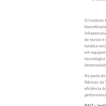
O Instituto
biorrefinar
infraestrut
de euros) e
totaliza ce
em equipame
tecnológica
desenvolvid
Na parte do 
fábricas da
eficiência 
performance
RAIZ – Inst