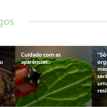
gos
Cuidado com as
“Só
ou
aparências…
org
mec
ser
uma
resi