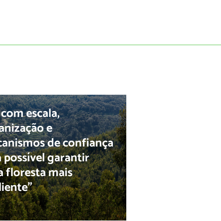
 com escala,
anização e
anismos de confiança
á possível garantir
 floresta mais
liente”