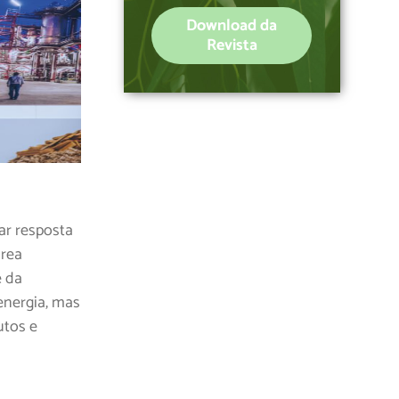
Download da
Revista
ar resposta
área
e da
energia, mas
utos e