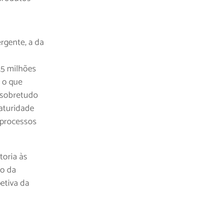
rgente, a da
,5 milhões
, o que
a sobretudo
maturidade
 processos
toria às
ão da
etiva da