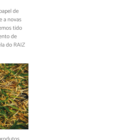
 papel de
se a novas
Temos tido
ento de
ela do RAIZ
produtos