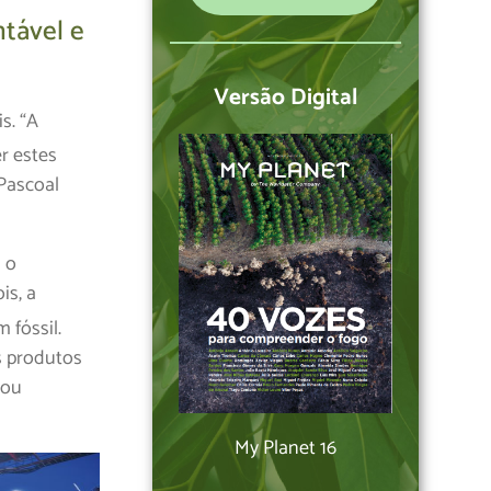
tável e
Versão Digital
s. “A
r estes
Pascoal
a o
is, a
 fóssil.
s produtos
 ou
My Planet 16