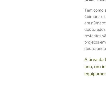
Tem como as
Coimbra, e 
em números 
doutorados.
restantes s
projetos em
doutorandos
A área da 
ano, um in
equipamen