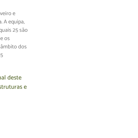
veiro e
. A equipa,
quais 25 são
e os
o âmbito dos
25
nal deste
struturas e