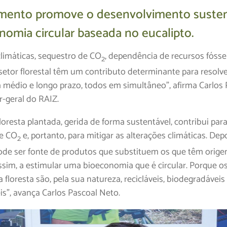
mento promove o desenvolvimento susten
nomia circular baseada no eucalipto.
climáticas, sequestro de CO
, dependência de recursos fóssei
2
 setor florestal têm um contributo determinante para resolve
 médio e longo prazo, todos em simultâneo”, afirma Carlos 
r-geral do RAIZ.
floresta plantada, gerida de forma sustentável, contribui par
de CO
e, portanto, para mitigar as alterações climáticas. Depo
2
de ser fonte de produtos que substituem os que têm origem
ssim, a estimular uma bioeconomia que é circular. Porque o
 floresta são, pela sua natureza, recicláveis, biodegradáveis
s”, avança Carlos Pascoal Neto.