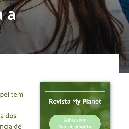
a a
apel tem
Revista My Planet
ia dos
Subscreve
ência de
Gratuitamente