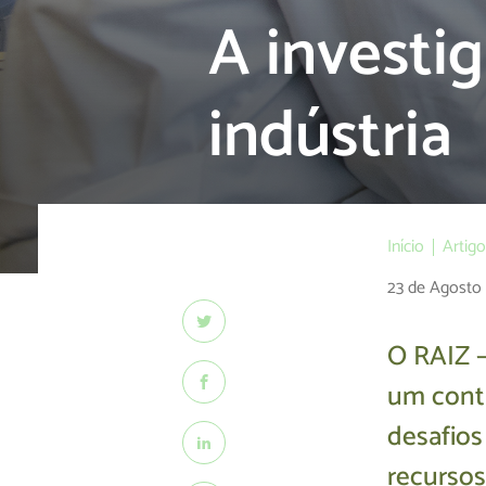
A investi
indústria
Início
Artig
23 de Agosto
O RAIZ –
um contr
desafios
recursos