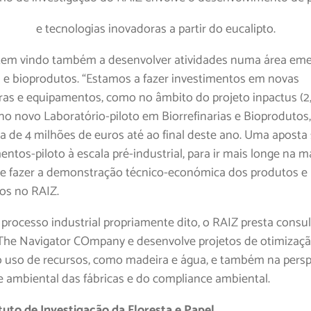
e tecnologias inovadoras a partir do eucalipto.
 tem vindo também a desenvolver atividades numa área eme
ia e bioprodutos. “Estamos a fazer investimentos em novas
uras e equipamentos, como no âmbito do projeto inpactus (2
 no novo Laboratório-piloto em Biorrefinarias e Bioprodutos
rca de 4 milhões de euros até ao final deste ano. Uma apost
ntos-piloto à escala pré-industrial, para ir mais longe na 
 e fazer a demonstração técnico-económica dos produtos e
os no RAIZ.
processo industrial propriamente dito, o RAIZ presta consul
 The Navigator COmpany e desenvolve projetos de otimizaç
do uso de recursos, como madeira e água, e também na persp
 ambiental das fábricas e do compliance ambiental.
ituto de Investigação da Floresta e Papel