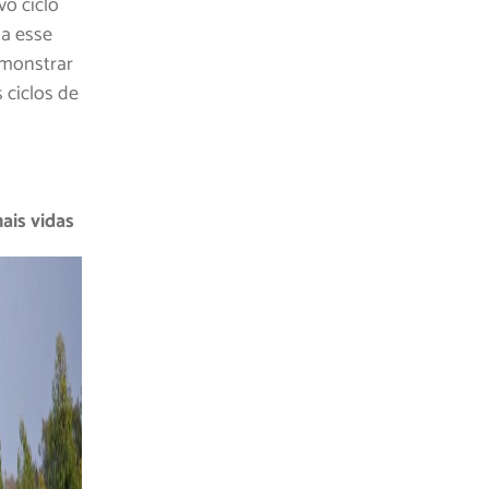
vo ciclo
 a esse
emonstrar
 ciclos de
is vidas