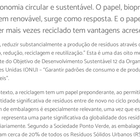
nomia circular e sustentável. O papel, biop
em renovável, surge como resposta. E o pap
r mais vezes reciclado tem vantagens acresc
, reduzir substancialmente a produção de resíduos através 
, redução, reciclagem e reutilização.” Esta é uma das oito m
te do Objetivo de Desenvolvimento Sustentável 12 da Orga
s Unidas (ONU) – “Garantir padrões de consumo e de prod
is”.
texto, a reciclagem tem um papel preponderante, ao permiti
dade significativa de resíduos entre de novo no ciclo produ
m de embalagens é especialmente relevante, uma vez que es
representa uma parte significativa da globalidade dos resí
iariamente. Segundo a Sociedade Ponto Verde, as embalag
am cerca de 20% de todos os Resíduos Sólidos Urbanos (R