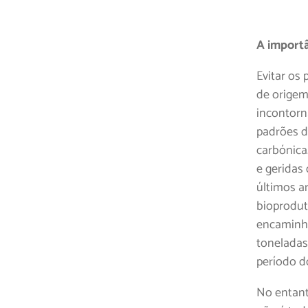
A importâ
Evitar os 
de origem
incontorn
padrões d
carbónica.
e geridas
últimos a
bioprodut
encaminha
toneladas
período do
No entant