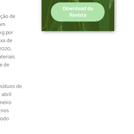
Download da
Revista
ação de
lam
kg por
axa de
2020,
teriais
 e de
esíduos de
abril
meiro
 nos
íodo