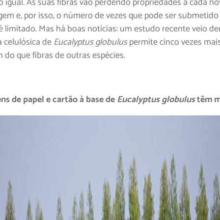
o igual. As suas fibras vão perdendo propriedades a cada no
agem e, por isso, o número de vezes que pode ser submetido
é limitado. Mas há boas notícias: um estudo recente veio d
a celulósica de
Eucalyptus globulus
permite cinco vezes mais
 do que fibras de outras espécies.
s de papel e cartão à base de
Eucalyptus globulus
têm ma