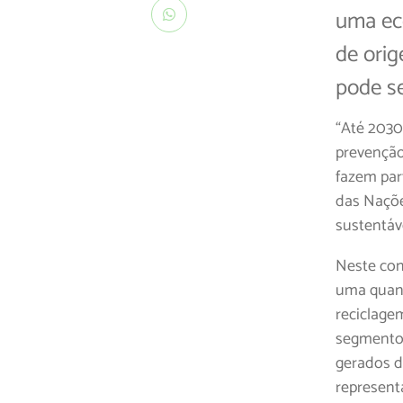
uma eco
de orig
pode se
“Até 2030
prevenção
fazem par
das Naçõe
sustentáve
Neste con
uma quanti
reciclage
segmento 
gerados d
represent