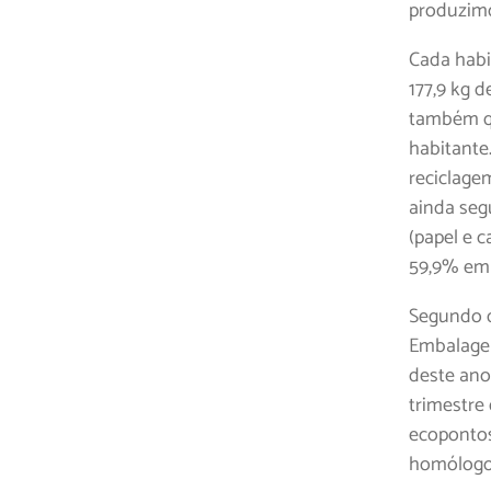
produzim
Cada habi
177,9 kg 
também qu
habitante
reciclage
ainda seg
(papel e c
59,9% em 
Segundo d
Embalagen
deste ano
trimestre
ecoponto
homólogo