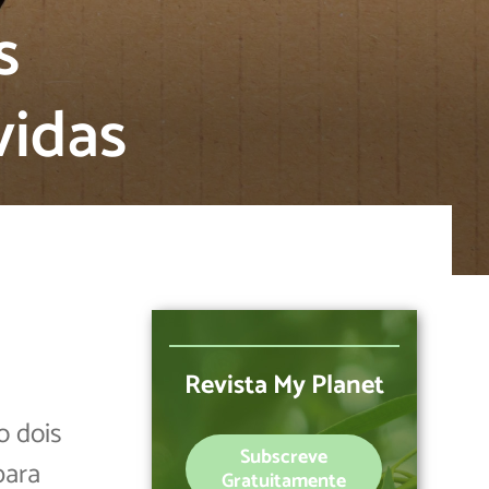
s
vidas
Revista My Planet
o dois
Subscreve
para
Gratuitamente