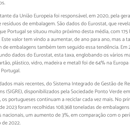
os.
tante da União Europeia foi responsável, em 2020, pela ger
de resíduos de embalagem. São dados do Eurostat, que reve
e Portugal se situou muito próximo desta média, com 175 
. Este valor tem vindo a aumentar, de ano para ano, mas a t
m de embalagens também tem seguido essa tendência. Em 
undo dados do Eurostat, esta taxa, englobando os vários ma
artão, plástico, vidro, madeira e metal) foi de 64% na Europa
Portugal.
ados mais recentes, do Sistema Integrado de Gestão de R
s (SIGRE), disponibilizados pela Sociedade Ponto Verde em 
, os portugueses continuam a reciclar cada vez mais. No pri
 de 2023 foram recolhidas 108.368 toneladas de embalagens
s nacionais, um aumento de 3%, em comparação com o per
 de 2022.