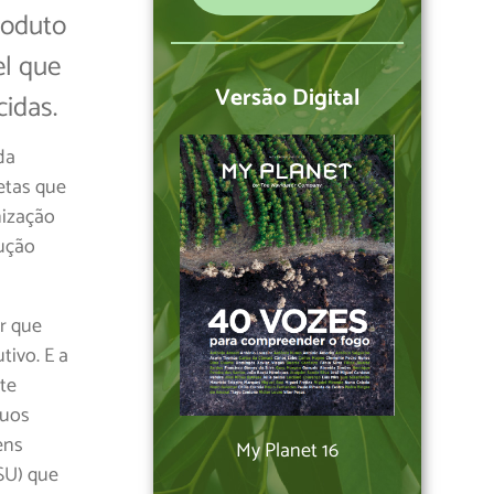
roduto
el que
Versão Digital
idas.
da
etas que
nização
ução
r que
tivo. E a
te
duos
ens
My Planet 16
SU) que