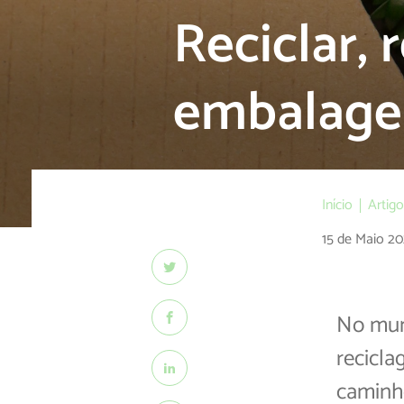
Reciclar, r
embalagen
Início
Artig
15 de Maio 20
No mun
recicla
caminho