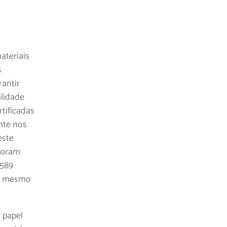
materiais
s
antir
alidade
rtificadas
nte nos
este
 foram
.589
no mesmo
 papel