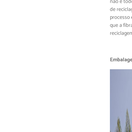
não é tod
de recicl
processo 
que a fibr
reciclagem
Embalagen