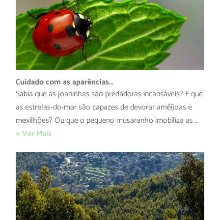
Cuidado com as aparências…
Sabia que as joaninhas são predadoras incansáveis? E que
as estrelas-do-mar são capazes de devorar amêijoas e
mexilhões? Ou que o pequeno musaranho imobiliza as …
+ Ver Mais