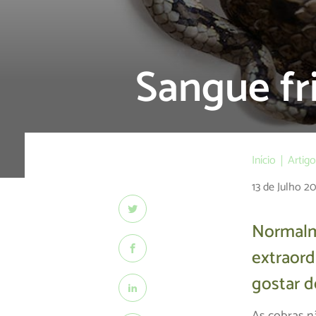
Sangue fr
Início
Artig
13 de Julho 2
Normalm
extraor
gostar d
As cobras n