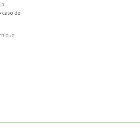
ia,
o caso de
chique.