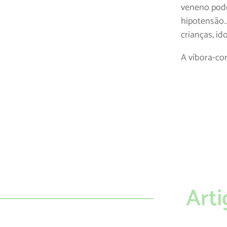
veneno pode 
hipotensão…)
crianças, id
A víbora-co
Arti