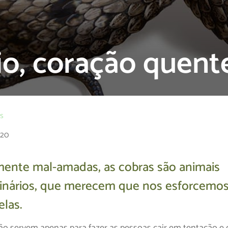
io, coração quent
os
020
ente mal-amadas, as cobras são animais
dinários, que merecem que nos esforcemos
elas.
ão servem apenas para fazer as pessoas cair em tentação e