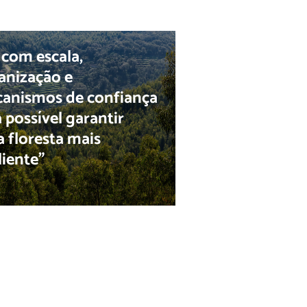
 com escala,
anização e
anismos de confiança
á possível garantir
 floresta mais
liente”