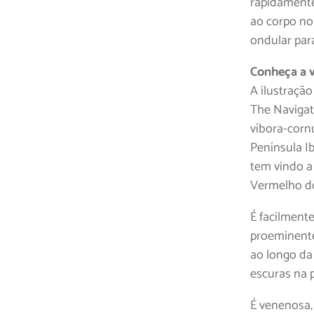
rapidamente
ao corpo no
ondular para
Conheça a 
A ilustração
The Navigat
víbora-corn
Península I
tem vindo a
Vermelho do
É facilmente
proeminente
ao longo da
escuras na p
É venenosa,