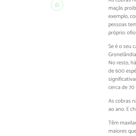
maçãs proib
exemplo, co
pessoas tem
próprio: ofi
Se é o seu c
Gronelândia
No resto, h
de 600 espé
significati
cerca de 70
As cobras n
ao ano. E ch
Têm maxilar
maiores que