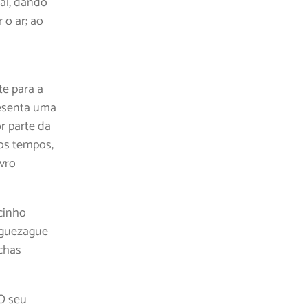
al, dando
 o ar; ao
te para a
resenta uma
r parte da
mos tempos,
ivro
ocinho
iguezague
nchas
O seu