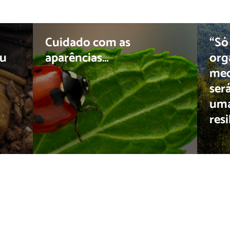
Cuidado com as
“Só
ou
aparências…
org
mec
ser
uma
resi