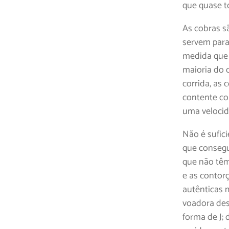
que quase t
As cobras s
servem para
medida que 
maioria do 
corrida, as
contente co
uma velocid
Não é sufic
que consegu
que não têm
e as contorç
autênticas 
voadora des
forma de J;