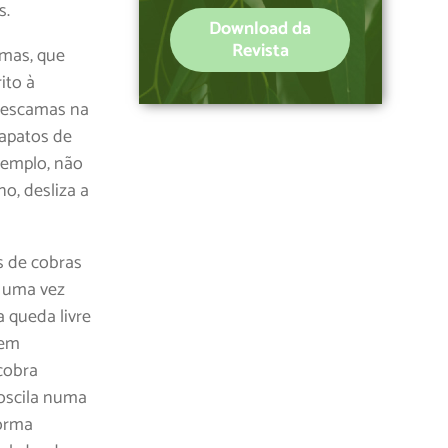
s.
Download da
Revista
amas, que
ito à
 escamas na
sapatos de
xemplo, não
o, desliza a
s de cobras
, uma vez
 queda livre
 em
cobra
oscila numa
forma