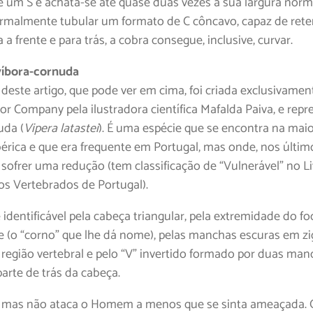
 um S e achata-se até quase duas vezes a sua largura norm
rmalmente tubular um formato de C côncavo, capaz de reter
 a frente e para trás, a cobra consegue, inclusive, curvar.
víbora-cornuda
 deste artigo, que pode ver em cima, foi criada exclusivamen
or Company pela ilustradora científica Mafalda Paiva, e rep
uda (
Vipera latastei
). É uma espécie que se encontra na maio
bérica e que era frequente em Portugal, mas onde, nos últi
 sofrer uma redução (tem classificação de “Vulnerável” no L
s Vertebrados de Portugal).
 identificável pela cabeça triangular, pela extremidade do f
 (o “corno” que lhe dá nome), pelas manchas escuras em z
 região vertebral e pelo “V” invertido formado por duas ma
arte de trás da cabeça.
 mas não ataca o Homem a menos que se sinta ameaçada. 