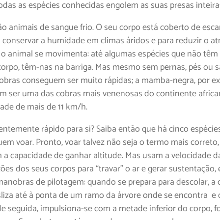
odas as espécies conhecidas engolem as suas presas inteira
ão animais de sangue frio. O seu corpo está coberto de esc
 conservar a humidade em climas áridos e para reduzir o atr
o animal se movimenta: até algumas espécies que não têm
corpo, têm-nas na barriga. Mas mesmo sem pernas, pés ou 
 cobras conseguem ser muito rápidas; a mamba-negra, por e
m ser uma das cobras mais venenosas do continente african
ade de mais de 11 km/h.
ientemente rápido para si? Saiba então que há cinco espécie
em voar. Pronto, voar talvez não seja o termo mais correto
 a capacidade de ganhar altitude. Mas usam a velocidade da
ões dos seus corpos para “travar” o ar e gerar sustentação,
manobras de pilotagem: quando se prepara para descolar, a 
liza até à ponta de um ramo da árvore onde se encontra e 
 de seguida, impulsiona-se com a metade inferior do corpo, 