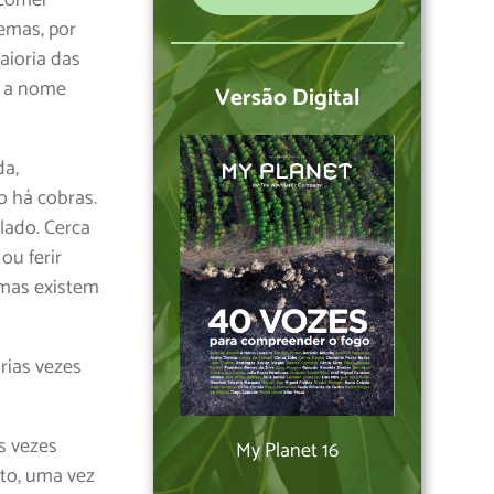
emas, por
aioria das
o a nome
Versão Digital
da,
o há cobras.
lado. Cerca
ou ferir
 mas existem
rias vezes
s vezes
My Planet 16
ito, uma vez