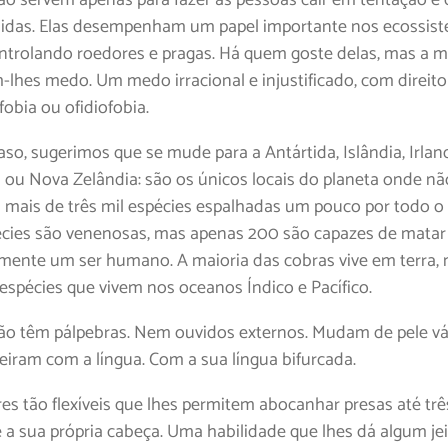
idas. Elas desempenham um papel importante nos ecossist
ntrolando roedores e pragas. Há quem goste delas, mas a m
-lhes medo. Um medo irracional e injustificado, com direit
ofobia ou ofidiofobia.
aso, sugerimos que se mude para a Antártida, Islândia, Irlan
 ou Nova Zelândia: são os únicos locais do planeta onde nã
á mais de três mil espécies espalhadas um pouco por todo o 
cies são venenosas, mas apenas 200 são capazes de matar 
vamente um ser humano. A maioria das cobras vive em terra,
 espécies que vivem nos oceanos Índico e Pacífico.
ão têm pálpebras. Nem ouvidos externos. Mudam de pele vá
eiram com a língua. Com a sua língua bifurcada.
es tão flexíveis que lhes permitem abocanhar presas até trê
 a sua própria cabeça. Uma habilidade que lhes dá algum je