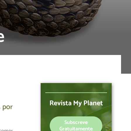
e
Revista My Planet
 por
Subscreve
Gratuitamente
 comer