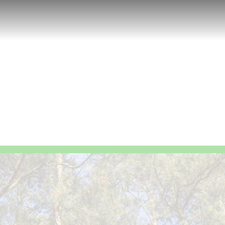
carreira
MyPl