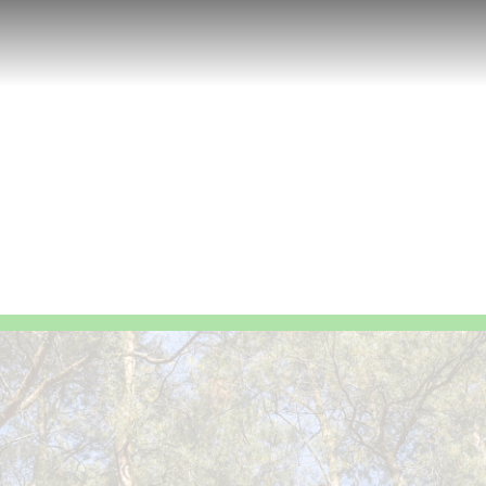
dia da luz
MyP