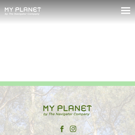
dia mundial do meio
ambiente
MyPlanet
Search: