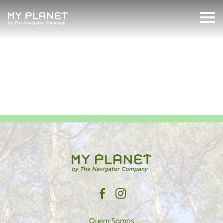
econimia
MyPlanet
Search:
Quem Somos