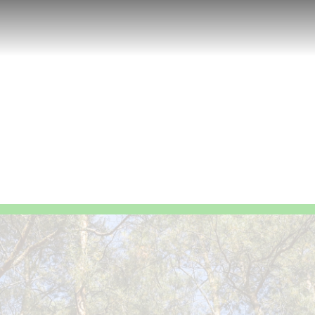
espaço
MyPla