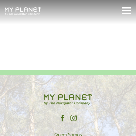
Eucalyptus
MyPlanet
Search:
Quem Somos