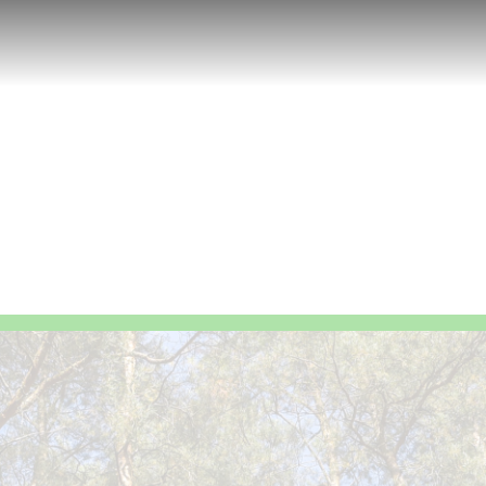
FAO
MyPlane