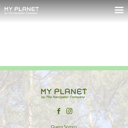
feliz
MyPlanet
Search:
Quem Somos