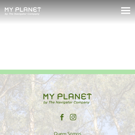
oceano
MyPlanet
Search:
Quem Somos