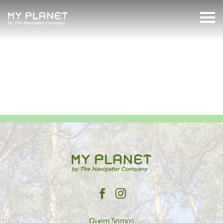
silêncio
MyPlanet
Search:
Quem Somos