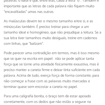
palavras: o ideal é que, entre elas, caiba a letra “o”. Também é
importante que as letras de cada palavra não fiquem muito
“encavalitadas” umas nas outras.
As maiúsculas devem ter o mesmo tamanho entre si, e as
minúsculas também. É preciso treinar para chegar a um
tamanho ideal e homogéneo, que não prejudique a leitura. Se a
sua letra tiver tamanhos muito desiguais, treine em cadernos
com linhas, que “balizam”.
Pode parecer uma contradição em termos, mas é isso mesmo
que se quer na escrita em papel: não se pode aplicar tanta
força que se torne uma atividade fisicamente exaustiva, mas é
preciso manter a caneta firme e deixar tinta suficiente em cada
palavra. Acima de tudo, exerça força de forma constante, para
não começar a frase com as palavras muito marcadas e
terminar quase sem encostar a caneta no papel.
Para uma caligrafia bonita, o braço tem de estar apoiado
corretamente, com os dedos que não estão a segurar na