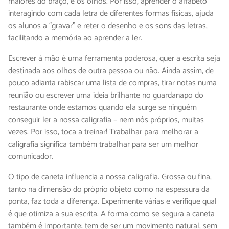
maiores do braço, e os olhos. Por isso, aprender o alfabeto
interagindo com cada letra de diferentes formas físicas, ajuda
os alunos a “gravar” e reter o desenho e os sons das letras,
facilitando a memória ao aprender a ler.
Escrever à mão é uma ferramenta poderosa, quer a escrita seja
destinada aos olhos de outra pessoa ou não. Ainda assim, de
pouco adianta rabiscar uma lista de compras, tirar notas numa
reunião ou escrever uma ideia brilhante no guardanapo do
restaurante onde estamos quando ela surge se ninguém
conseguir ler a nossa caligrafia – nem nós próprios, muitas
vezes. Por isso, toca a treinar! Trabalhar para melhorar a
caligrafia significa também trabalhar para ser um melhor
comunicador.
O tipo de caneta influencia a nossa caligrafia. Grossa ou fina,
tanto na dimensão do próprio objeto como na espessura da
ponta, faz toda a diferença. Experimente várias e verifique qual
é que otimiza a sua escrita. A forma como se segura a caneta
também é importante: tem de ser um movimento natural, sem