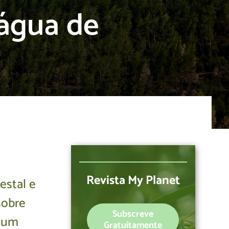
 água de
Revista My Planet
estal e
sobre
Subscreve
e um
Gratuitamente