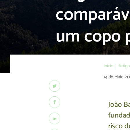
comparáve
um copo p
Início
Artig
14 de Maio 2
João Ba
fundad
risco 