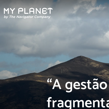
Quem Somos
Artigos
Revista
“A gestão
Contactos
fragmenta
Política de Privacidade