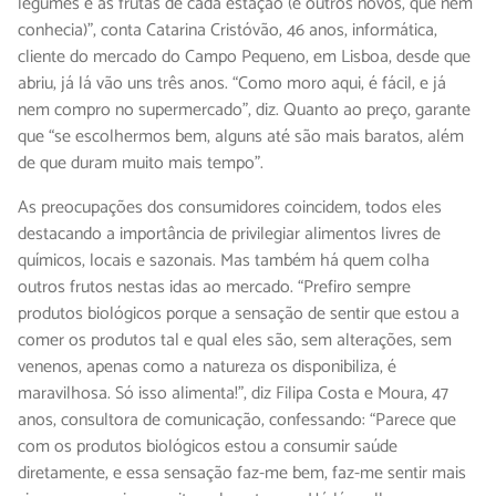
legumes e as frutas de cada estação (e outros novos, que nem
conhecia)”, conta Catarina Cristóvão, 46 anos, informática,
cliente do mercado do Campo Pequeno, em Lisboa, desde que
abriu, já lá vão uns três anos. “Como moro aqui, é fácil, e já
nem compro no supermercado”, diz. Quanto ao preço, garante
que “se escolhermos bem, alguns até são mais baratos, além
de que duram muito mais tempo”.
As preocupações dos consumidores coincidem, todos eles
destacando a importância de privilegiar alimentos livres de
químicos, locais e sazonais. Mas também há quem colha
outros frutos nestas idas ao mercado. “Prefiro sempre
produtos biológicos porque a sensação de sentir que estou a
comer os produtos tal e qual eles são, sem alterações, sem
venenos, apenas como a natureza os disponibiliza, é
maravilhosa. Só isso alimenta!”, diz Filipa Costa e Moura, 47
anos, consultora de comunicação, confessando: “Parece que
com os produtos biológicos estou a consumir saúde
diretamente, e essa sensação faz-me bem, faz-me sentir mais