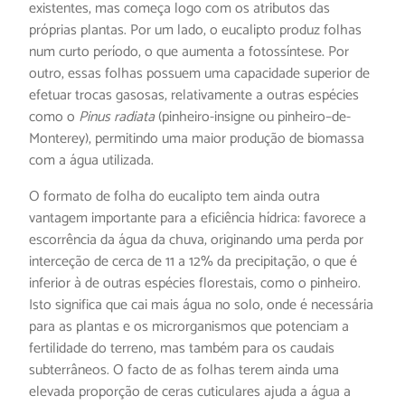
existentes, mas começa logo com os atributos das
próprias plantas. Por um lado, o eucalipto produz folhas
num curto período, o que aumenta a fotossíntese. Por
outro, essas folhas possuem uma capacidade superior de
efetuar trocas gasosas, relativamente a outras espécies
como o
Pinus radiata
(pinheiro-insigne ou pinheiro–de-
Monterey), permitindo uma maior produção de biomassa
com a água utilizada.
O formato de folha do eucalipto tem ainda outra
vantagem importante para a eficiência hídrica: favorece a
escorrência da água da chuva, originando uma perda por
interceção de cerca de 11 a 12% da precipitação, o que é
inferior à de outras espécies florestais, como o pinheiro.
Isto significa que cai mais água no solo, onde é necessária
para as plantas e os microrganismos que potenciam a
fertilidade do terreno, mas também para os caudais
subterrâneos. O facto de as folhas terem ainda uma
elevada proporção de ceras cuticulares ajuda a água a