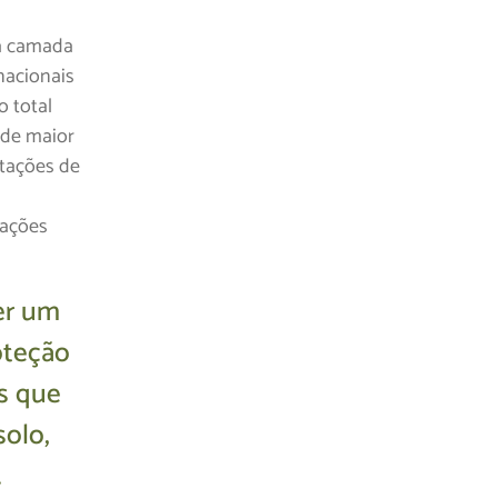
na camada
nacionais
o total
 de maior
ntações de
rações
er um
oteção
as que
olo,
.