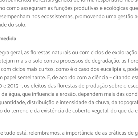
o como asseguram as funções produtivas e ecológicas que
desempenham nos ecossistemas, promovendo uma gestão 
ade do solo.
 medida
gra geral, as florestas naturais ou com ciclos de exploraçã
otejam mais o solo contra processos de degradação, as flor
 com ciclos mais curtos, como é o caso dos eucaliptais, po
m papel semelhante. E, de acordo com a ciência – citando e
0 e 2015 –, os efeitos das florestas de produção sobre o es
al da água, que influencia a erosão, dependem mais das cond
quantidade, distribuição e intensidade da chuva, da topograf
o do terreno e da existência de coberto vegetal, do que da 
e tudo está, relembramos, a importância de as práticas de 