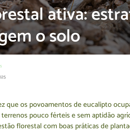
restal ativa: estr
gem o solo
os
025
z que os povoamentos de eucalipto ocup
terrenos pouco férteis e sem aptidão agríc
stão florestal com boas práticas de plant