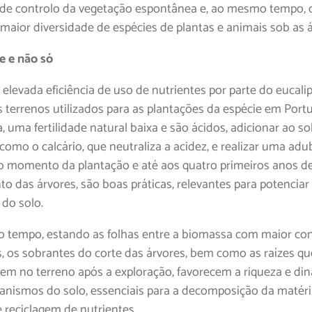
a de controlo da vegetação espontânea e, ao mesmo tempo, 
maior diversidade de espécies de plantas e animais sob as á
de e não só
 elevada eficiência de uso de nutrientes por parte do eucali
s terrenos utilizados para as plantações da espécie em Port
 uma fertilidade natural baixa e são ácidos, adicionar ao so
 como o calcário, que neutraliza a acidez, e realizar uma ad
o momento da plantação e até aos quatro primeiros anos d
o das árvores, são boas práticas, relevantes para potenciar
 do solo.
tempo, estando as folhas entre a biomassa com maior co
s, os sobrantes do corte das árvores, bem como as raízes qu
m no terreno após a exploração, favorecem a riqueza e di
anismos do solo, essenciais para a decomposição da matér
e reciclagem de nutrientes.