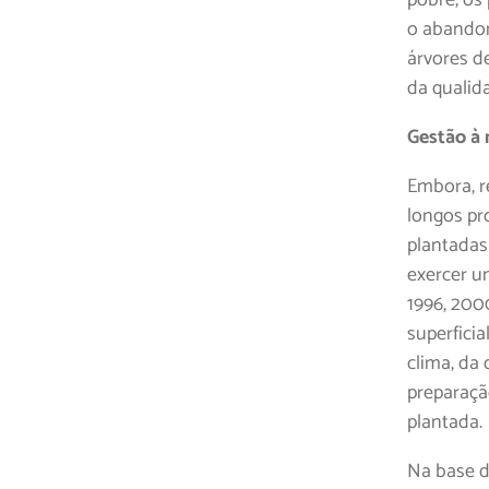
o abandon
árvores 
da qualid
Gestão à
Embora, re
longos pr
plantadas
exercer u
1996, 200
superfici
clima, da 
preparaçã
plantada.
Na base d