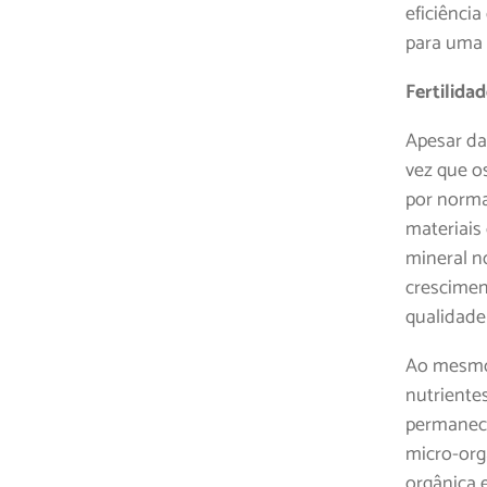
eficiênci
para uma 
Fertilida
Apesar da
vez que o
por norma,
materiais
mineral n
cresciment
qualidade
Ao mesmo 
nutriente
permanece
micro-org
orgânica 