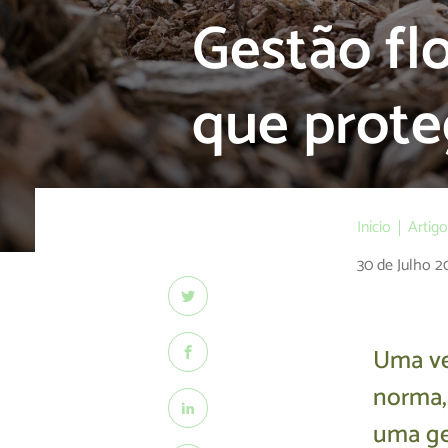
Gestão flo
que prote
Início
Artig
30 de Julho 2
Uma ve
norma, 
uma ge