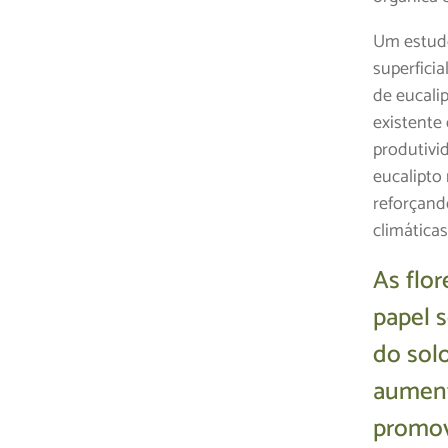
Um estudo
superfici
de eucali
existente
produtivi
eucalipto
reforçand
climáticas
As flo
papel 
do solo
aument
promov