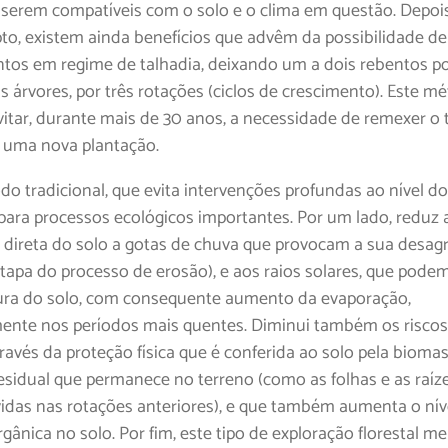
s serem compatíveis com o solo e o clima em questão. Depoi
pto, existem ainda benefícios que advêm da possibilidade d
os em regime de talhadia, deixando um a dois rebentos po
s árvores, por três rotações (ciclos de crescimento). Este m
vitar, durante mais de 30 anos, a necessidade de remexer o 
r uma nova plantação.
o tradicional, que evita intervenções profundas ao nível do
 para processos ecológicos importantes. Por um lado, reduz 
 direta do solo a gotas de chuva que provocam a sua desag
etapa do processo de erosão), e aos raios solares, que podem
ra do solo, com consequente aumento da evaporação,
mente nos períodos mais quentes. Diminui também os riscos
través da proteção física que é conferida ao solo pela bioma
 residual que permanece no terreno (como as folhas e as raíz
idas nas rotações anteriores), e que também aumenta o nív
gânica no solo. Por fim, este tipo de exploração florestal me