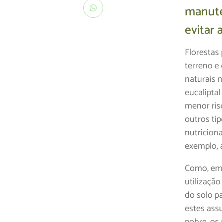
manute
evitar 
Florestas
terreno e
naturais 
eucaliptal
menor ris
outros ti
nutricion
exemplo, a
Como, em 
utilizaçã
do solo pa
estes ass
pobre, os