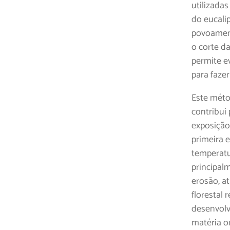
utilizada
do eucali
povoament
o corte da
permite e
para faze
Este métod
contribui
exposição
primeira 
temperatu
principal
erosão, a
florestal
desenvolv
matéria or