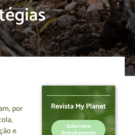
atégias
Revista My Planet
am, por
ola,
Subscreve
ação e
Gratuitamente