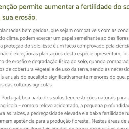
nção permite aumentar a fertilidade do so
a sua erosão.
 plantadas bem geridas, que sejam compatíveis com as cond
 do clima, podem exercer um papel semelhante ao das flores
na proteção do solo. Este é um facto comprovado pela ciênci
 não é exceção: as plantações desta espécie apresentam, inc
co de erosão e degradação física do solo, quando compara
pos de cobertura vegetal e de uso da terra, sendo as necess
ais anuais do eucalipto significativamente menores do que, 
s das culturas agrícolas.
Portugal, boa parte dos solos tem restrições naturais para 
o agrícola – como o relevo acidentado, a pequena profundida
ra as raízes, a pedregosidade elevada e a baixa fertilidade na
umem apetência para a produção florestal. Nestas áreas de 
 povoamentos florestais geridos de forma responsável não 