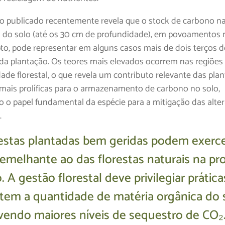
 publicado recentemente revela que o stock de carbono 
al do solo (até os 30 cm de profundidade), em povoamentos 
pto, pode representar em alguns casos mais de dois terços d
 da plantação. Os teores mais elevados ocorrem nas regiões
dade florestal, o que revela um contributo relevante das pla
 mais prolíficas para o armazenamento de carbono no solo,
o o papel fundamental da espécie para a mitigação das alte
.
restas plantadas bem geridas podem exerc
semelhante ao das florestas naturais na pr
. A gestão florestal deve privilegiar prátic
em a quantidade de matéria orgânica do s
endo maiores níveis de sequestro de CO₂