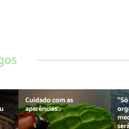
gos
Cuidado com as
“Só
ou
aparências…
org
mec
ser