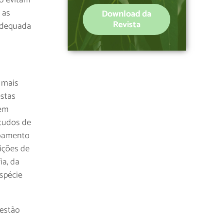
 as
Download da
Revista
adequada
o mais
estas
dem
studos de
coamento
ições de
ia, da
espécie
gestão