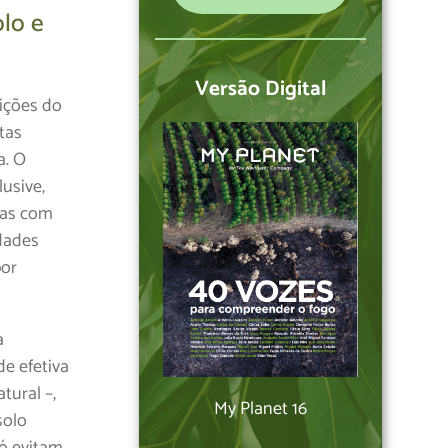
lo e
Versão Digital
ições do
tas
a. O
lusive,
das com
idades
por
a
de efetiva
tural –,
My Planet 16
solo
só evitam