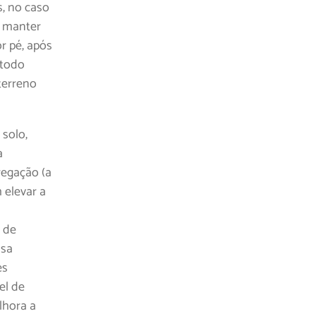
s, no caso
e manter
r pé, após
étodo
terreno
 solo,
a
regação (a
 elevar a
 de
ssa
es
el de
lhora a