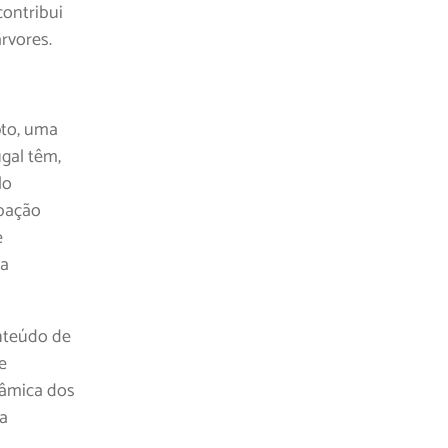
contribui
rvores.
pto, uma
ugal têm,
lo
ubação
e
 a
nteúdo de
e
nâmica dos
ia