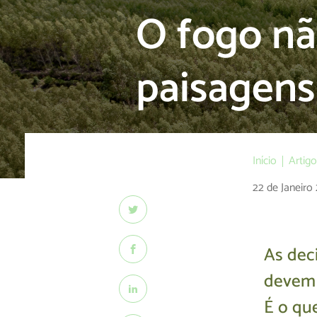
O fogo nã
paisagens
Início
Artig
22 de Janeiro
As deci
devem 
É o que