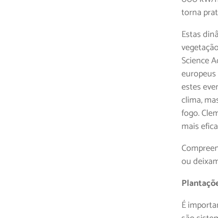
torna pra
Estas din
vegetação
Science A
europeus 
estes eve
clima, ma
fogo. Cle
mais efic
Compreend
ou deixam
Plantaçõe
É importan