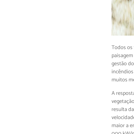
Todos os
paisagem 
gestão do
incêndios
muitos me
A respost
vegetação
resulta d
velocidad
maior a en
000 kW/m,