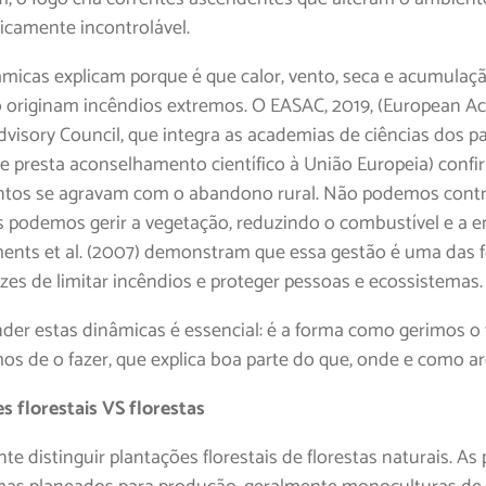
ticamente incontrolável.
âmicas explicam porque é que calor, vento, seca e acumulaç
 originam incêndios extremos. O EASAC, 2019, (European A
dvisory Council, que integra as academias de ciências dos p
e presta aconselhamento científico à União Europeia) conf
ntos se agravam com o abandono rural. Não podemos contr
s podemos gerir a vegetação, reduzindo o combustível e a e
ments et al. (2007) demonstram que essa gestão é uma das 
azes de limitar incêndios e proteger pessoas e ecossistemas.
er estas dinâmicas é essencial: é a forma como gerimos o te
os de o fazer, que explica boa parte do que, onde e como ar
s florestais VS florestas
te distinguir plantações florestais de florestas naturais. As