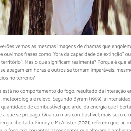
 verões vemos as mesmas imagens de chamas que engolem
e ouvimos frases como “fora da capacidade de extinção” ou 
 território”. Mas o que significam realmente? Porque é que 
 se apagam em horas e outros se tornam imparáveis, mes
ios no terreno?
a está no comportamento do fogo, resultado da interação e
, meteorologia e relevo. Segundo Byram (1959), a intensida
a quantidade de combustível que arde, da energia que liberta
e a que se propaga. Quanto mais combustível, mais seco e c
ergia libertada. Finney e McAllister (2021) referem que, aci
 o fogo cria correntes ascendentes que alteram o ambient