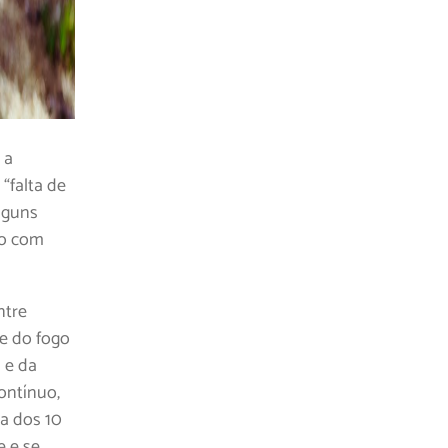
 a
“falta de
alguns
mo com
ntre
de do fogo
 e da
ontínuo,
ma dos 10
e e se