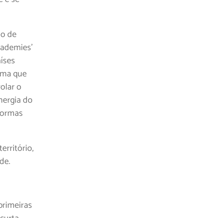
ão de
cademies’
aíses
irma que
olar o
nergia do
formas
rritório,
de.
 primeiras