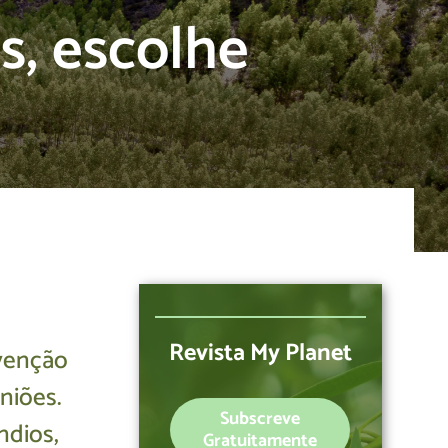
s, escolhe
Revista My Planet
evenção
niões.
Subscreve
ndios,
Gratuitamente