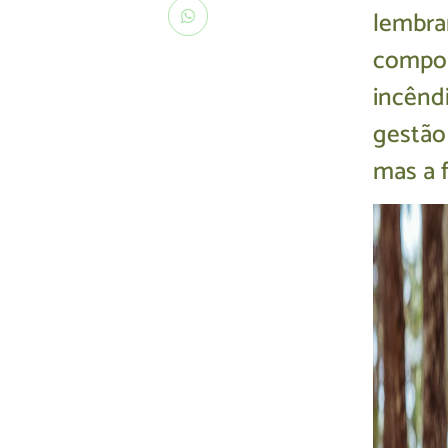
lembran
compor
incênd
gestão 
mas a 