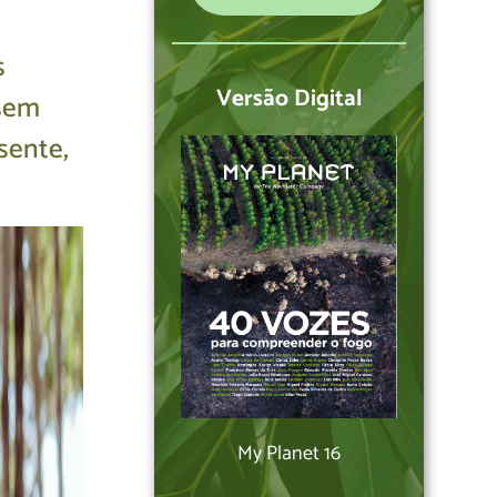
s
Versão Digital
 sem
esente,
My Planet 16