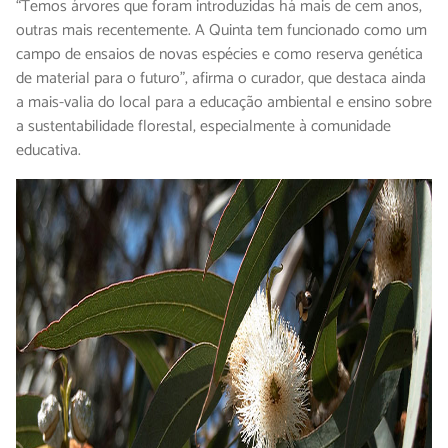
“Temos árvores que foram introduzidas há mais de cem anos,
outras mais recentemente. A Quinta tem funcionado como um
campo de ensaios de novas espécies e como reserva genética
de material para o futuro”, afirma o curador, que destaca ainda
a mais-valia do local para a educação ambiental e ensino sobre
a sustentabilidade florestal, especialmente à comunidade
educativa.