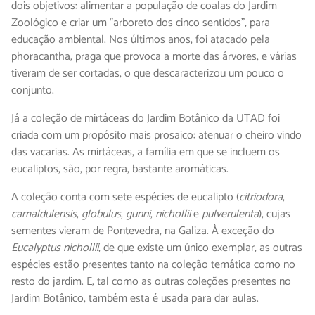
dois objetivos: alimentar a população de coalas do Jardim
Zoológico e criar um “arboreto dos cinco sentidos”, para
educação ambiental. Nos últimos anos, foi atacado pela
phoracantha, praga que provoca a morte das árvores, e várias
tiveram de ser cortadas, o que descaracterizou um pouco o
conjunto.
Já a coleção de mirtáceas do Jardim Botânico da UTAD foi
criada com um propósito mais prosaico: atenuar o cheiro vindo
das vacarias. As mirtáceas, a família em que se incluem os
eucaliptos, são, por regra, bastante aromáticas.
A coleção conta com sete espécies de eucalipto (
citriodora
,
camaldulensis
,
globulus
,
gunni
,
nichollii
e
pulverulenta
), cujas
sementes vieram de Pontevedra, na Galiza. À exceção do
Eucalyptus nichollii
, de que existe um único exemplar, as outras
espécies estão presentes tanto na coleção temática como no
resto do jardim. E, tal como as outras coleções presentes no
Jardim Botânico, também esta é usada para dar aulas.