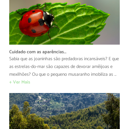
Cuidado com as aparências…
Sabia que as joaninhas são predadoras incansáveis? E que
as estrelas-do-mar são capazes de devorar amêijoas e
mexilhões? Ou que o pequeno musaranho imobiliza as …
+ Ver Mais