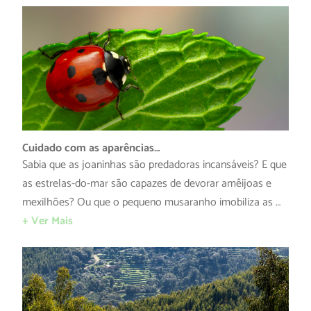
Cuidado com as aparências…
Sabia que as joaninhas são predadoras incansáveis? E que
as estrelas-do-mar são capazes de devorar amêijoas e
mexilhões? Ou que o pequeno musaranho imobiliza as …
+ Ver Mais