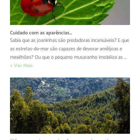
Cuidado com as aparências…
Sabia que as joaninhas são predadoras incansáveis? E que
as estrelas-do-mar são capazes de devorar amêijoas e
mexilhões? Ou que o pequeno musaranho imobiliza as …
+ Ver Mais