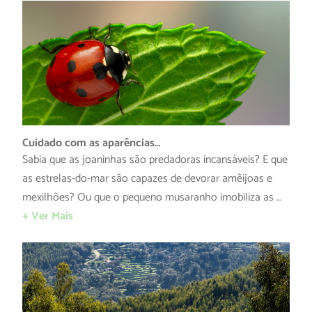
Cuidado com as aparências…
Sabia que as joaninhas são predadoras incansáveis? E que
as estrelas-do-mar são capazes de devorar amêijoas e
mexilhões? Ou que o pequeno musaranho imobiliza as …
+ Ver Mais