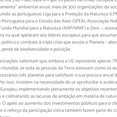
çamento” ambiental anual, mais de 300 organizações da so
cluindo as portuguesas Liga para a Proteção da Natureza (LP
 Portuguesa para o Estudo das Aves (SPEA), Associação Na
Fundo Mundial para a Natureza (ANP/WWF) e Zero —, assi
rta na qual apelaram aos líderes europeus para que assum
 política o combate à tripla crise que assola o Planeta – alt
, perda de biodiversidade e poluição.
anizações salientam que, embora a UE represente apenas 7
 mundial, se toda as pessoas da Terra vivessem como os e
cessários três planetas para satisfazer a sua procura anual 
Por isso, insistem na necessidade de se aprofundar e aceler
 Europeu, implementando plenamente os objetivos recent
 e colmatando as lacunas de ambição em matéria de nature
o. O apelo ao aumento dos investimentos públicos para o cl
e o reforço da participação cívica também fazem parte do 