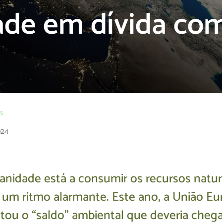
de em dívida co
os
024
nidade está a consumir os recursos natur
a um ritmo alarmante. Este ano, a União Eu
otou o “saldo” ambiental que deveria chega