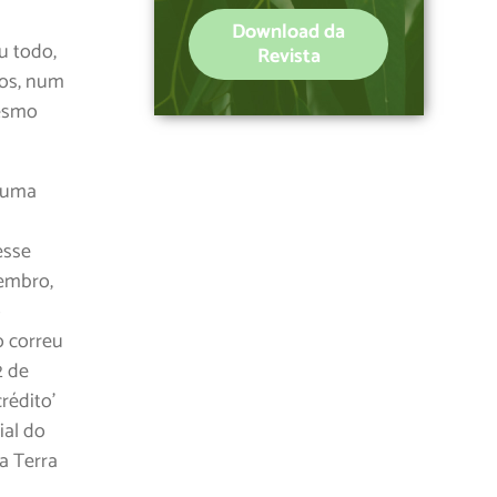
Download da
u todo,
Revista
cos, num
mesmo
e uma
esse
zembro,
o
o correu
2 de
rédito’
ial do
a Terra