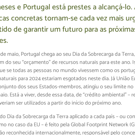
eses e Portugal está prestes a alcançá-lo.
ticas concretas tornam-se cada vez mais ur
tido de garantir um futuro para as próxima
es.
 de maio, Portugal chega ao seu Dia da Sobrecarga da Terra, 
fim do seu “orçamento” de recursos naturais para este ano. I
 que se todas as pessoas no mundo vivessem como os portu
naturais para 2024 estariam esgotados neste dia. Já União E
conjunto dos seus Estados-membros, atingiu o seu limite no
aio. Está a viver, desde essa data, de “crédito ambiental” – 
eriam ser utilizados a partir do início do próximo ano.
 do Dia da Sobrecarga da Terra aplicado a cada país – ou co
omo no caso da EU – é feito pela Global Footprint Network (
ão reconhecida internacionalmente, responsável pelo conce