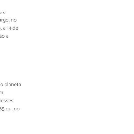
s a
urgo, no
, a 14 de
ão a
do planeta
um
desses
65 ou, no