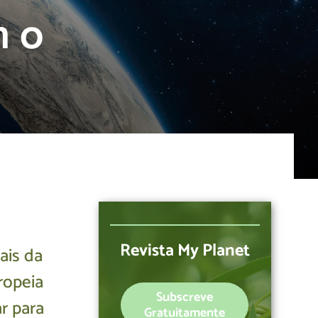
m o
Revista My Planet
ais da
ropeia
Subscreve
r para
Gratuitamente