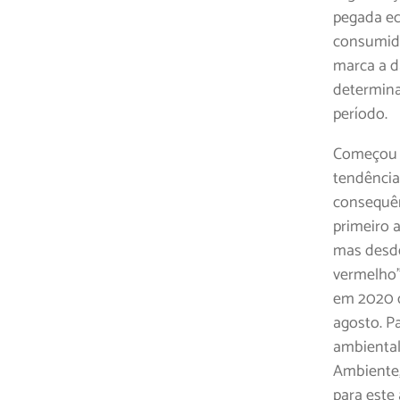
pegada ec
consumido
marca a d
determina
período.
Começou a
tendência
consequên
primeiro 
mas desde
vermelho”
em 2020 d
agosto. P
ambiental
Ambiente,
para este 