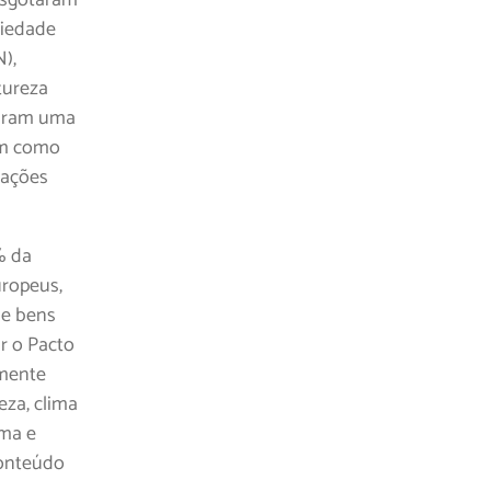
ciedade
N),
tureza
naram uma
am como
erações
% da
uropeus,
de bens
ar o Pacto
emente
za, clima
ima e
conteúdo