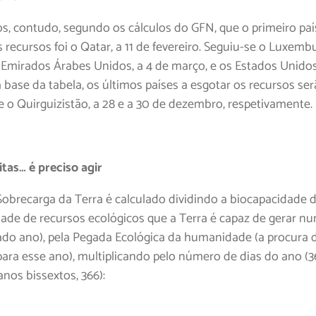
s, contudo, segundo os cálculos do GFN, que o primeiro paí
 recursos foi o Qatar, a 11 de fevereiro. Seguiu-se o Luxemb
s Emirados Árabes Unidos, a 4 de março, e os Estados Unidos
 base da tabela, os últimos países a esgotar os recursos ser
e o Quirguizistão, a 28 e a 30 de dezembro, respetivamente.
itas… é preciso agir
Sobrecarga da Terra é calculado dividindo a biocapacidade 
dade de recursos ecológicos que a Terra é capaz de gerar n
do ano), pela Pegada Ecológica da humanidade (a procura 
para esse ano), multiplicando pelo número de dias do ano (3
nos bissextos, 366):