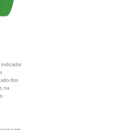
 indicador
is
tado dos
e, na
ão
esgotaram