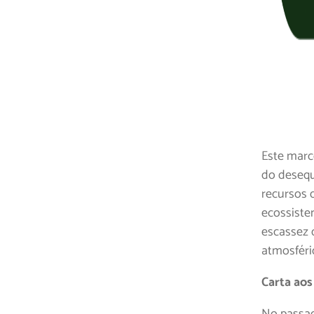
Este marc
do desequ
recursos 
ecossiste
escassez 
atmosféri
Carta aos
No passad