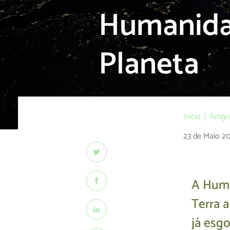
Humanida
Planeta
Início
Artig
23 de Maio 2
A Huma
Terra 
já esg