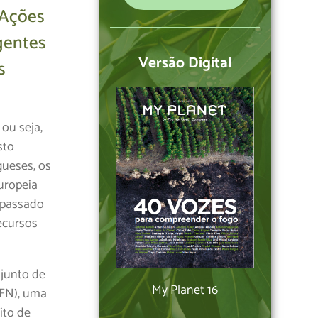
 Ações
gentes
Versão Digital
s
ou seja,
sto
gueses, os
uropeia
 passado
recursos
njunto de
My Planet 16
GFN), uma
ito de