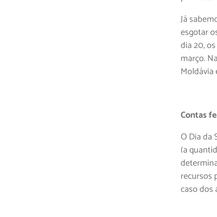
Já sabemo
esgotar os
dia 20, o
março. Na
Moldávia 
Contas fe
O Dia da 
(a quanti
determina
recursos 
caso dos a