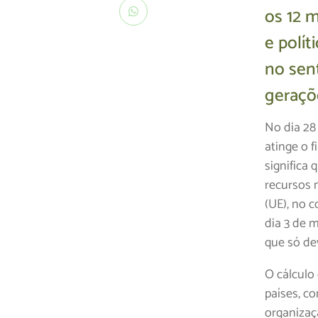
os 12 m
e polí
no sen
geraçõ
No dia 28
atinge o 
significa
recursos 
(UE), no 
dia 3 de m
que só dev
O cálculo
países, c
organizaç