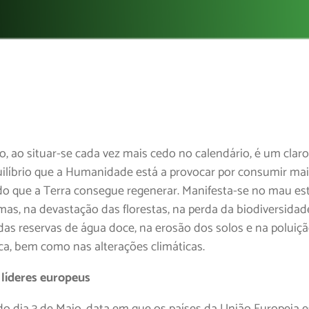
o, ao situar-se cada vez mais cedo no calendário, é um claro
ilíbrio que a Humanidade está a provocar por consumir ma
do que a Terra consegue regenerar. Manifesta-se no mau es
mas, na devastação das florestas, na perda da biodiversidad
das reservas de água doce, na erosão dos solos e na poluiç
ca, bem como nas alterações climáticas.
 líderes europeus
o dia 3 de Maio, data em que os países da União Europeia 