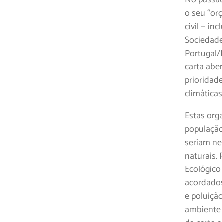
o seu “or
civil — in
Sociedade
Portugal/
carta abe
prioridade
climáticas
Estas org
população
seriam ne
naturais. 
Ecológico
acordados
e poluiçã
ambiente 