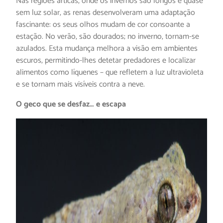
Nas regiões árticas, onde os invernos são longos e quase
sem luz solar, as renas desenvolveram uma adaptação
fascinante: os seus olhos mudam de cor consoante a
estação. No verão, são dourados; no inverno, tornam-se
azulados. Esta mudança melhora a visão em ambientes
escuros, permitindo-lhes detetar predadores e localizar
alimentos como líquenes – que refletem a luz ultravioleta
e se tornam mais visíveis contra a neve.
O geco que se desfaz… e escapa