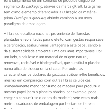
foi o lançamento de um conjunto de produtos dirigido ao
segmento do
packaging
, através da marca gKraft. Esta gama
tem como elemento diferenciador a utilização da matéria-
prima
Eucalyptus globulus
, abrindo caminho a um novo
paradigma de embalagem.
A fibra do eucalipto nacional, proveniente de florestas
plantadas e replantadas para o efeito, com gestão responsável
e certificação, atribuiu várias vantagens a este papel, sendo a
da sustentabilidade ambiental uma das mais importantes. Por
um lado, a celulose é um material de origem natural,
renovável, reciclável e biodegradável, que substitui o plástico
numa ótica de bioeconomia circular. Por outro, as
características particulares do
globulus
atribuem-lhe benefícios,
mesmo em comparação com outras fibras celulósicas,
nomeadamente menor consumo de madeira para produzir o
mesmo papel (com o pinheiro nórdico, por exemplo, pode
chegar a consumir-se o dobro da madeira), sete vezes mais
metros quadrados de embalagem por hectare de floresta